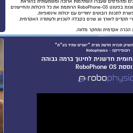
נים ומהנדסים שעברו השתלמות ארוכה ומשמעותית בהוראת
השיטה. לרובופיסיקה תוכנה ייחודית ומוגנת בפטנט RoboPhone-OS הרותמת את כל היכולות והחיישנים
ת לתכנת רובוטים יחודיים עם יכולות אינסופיות.
 לטכניון ולעתודה האקדמית.
ת הכרה אקדמית ומחקר מלווה.
שיק תכנית חדשה מבית ״יוצרים עתיד בע״מ״
רובופיזיקה - Robophysics
ומית חדשנית לחינוך ברמה גבוהה
 RoboPhone OS