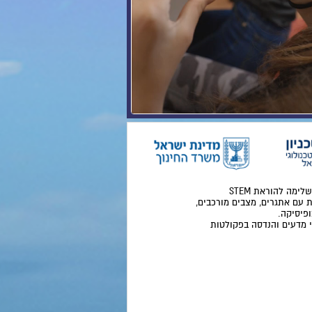
רובופיסיקה היא מתודולוגיה בין-תחומית של המאה ה-21 להוראת מדע, טכנולוגיה, הנדסה ומתמטיקה (STEM) והיא משלימה להוראת STEM
ת עם אתגרים, מצבים מורכבים,
ופיסיקה.
י מדעים והנדסה בפקולטות