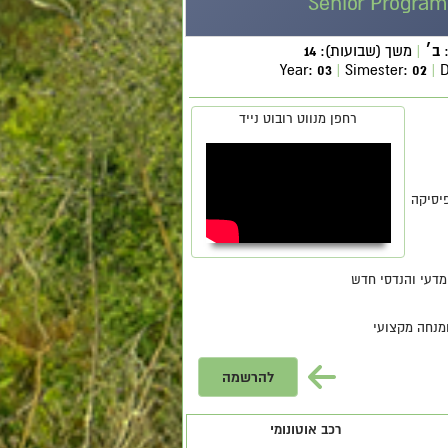
Senior Program 
ב
׳
|
משך (שבועות):
14
Year:
03
|
Simester:
02
|
D
רחפן מנווט רובוט נייד
יסיקה
מדעי והנדסי חדש
מנחה מקצועי
להרשמה
רכב אוטונומי