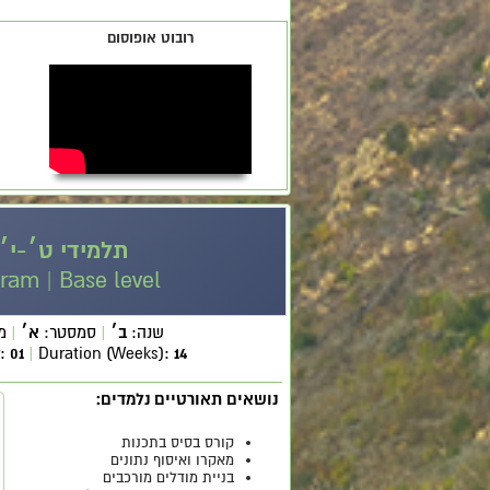
רובוט אופוסום
תלמידי ט׳-י׳
gram | Base level
שנה:
ב׳
|
סמסטר:
א׳
|
מ
r:
01
|
Duration (Weeks):
14
נושאים תאורטיים נלמדים:
קורס בסיס בתכנות
מאקרו ואיסוף נתונים
בניית מודלים מורכבים