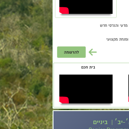
מדעי והנדסי חדש
ומנחה מקצועי
להרשמה
בית חכם
-יב׳ | ביניים