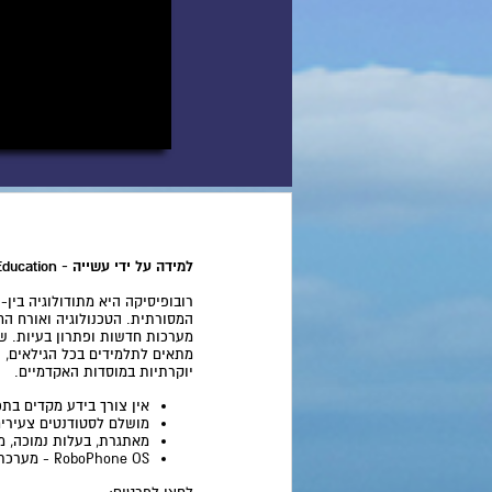
למידה על ידי עשייה - STEM Education
המסורתית. הטכנולוגיה ואורח הח
מערכות חדשות ופתרון בעיות. שי
מתאים לתלמידים בכל הגילאים, ה
יוקרתיות במוסדות האקדמיים.
אין צורך בידע מקדים בתכ
מושלם לסטודנטים צעירים
מאתגרת, בעלות נמוכה, מע
RoboPhone OS - מערכת הפעלה מהפכנית שהופכת את הלמידה לאינטראקטיבית ומהנה.