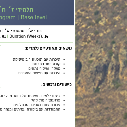
תלמידי ז׳-ח׳
gram | Base level
שנה:
א׳
|
סמסטר:
א׳
|
מ
:
01
|
Duration (Weeks):
14
נושאים תאורטיים נלמדים:
היכרות עם תוכנית רובופיסיקה
קורס יסוד בתכנות
מאקרו ואיסוף נתונים
היכרות עם חיישני המערכת
כישורים נרכשים:
כישורי למידה עצמית של חומר מדעי וה
פרזנטציה מול קהל
עבודת צוות בסביבה טכנולוגית
התמודדות עם ביקורת עמיתים ומנחה מק