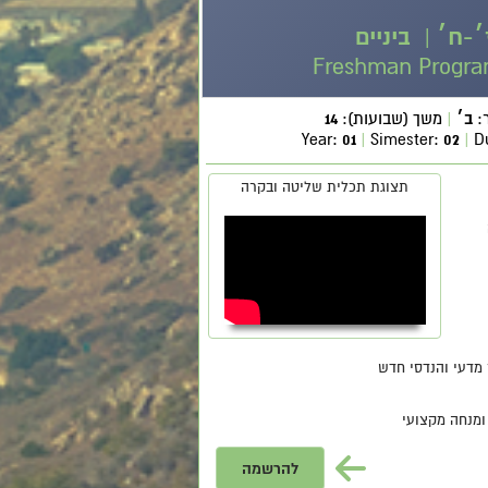
׳-ח׳ | ביניים
Freshman Program
:
ב׳
|
משך (שבועות):
14
Year:
01
|
Simester:
02
|
D
תצוגת תכלית שליטה ובקרה
מדעי והנדסי חדש
ומנחה מקצועי
להרשמה