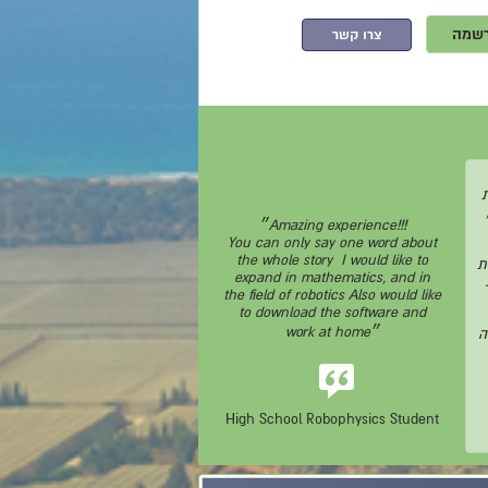
שמה
צרו קשר
״Amazing experience!!!
You can only say one word about
the whole story I would like to
ת
expand in mathematics, and in
the field of robotics Also would like
to download the software and
work at home״
ה
High School Robophysics Student