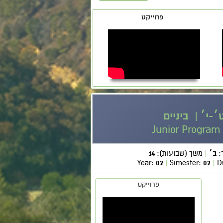
פרוייקט
׳-י׳ | ביניים
Junior Program 
:
ב
׳
|
משך (שבועות):
14
Year:
02
|
Simester:
02
|
D
פרוייקט