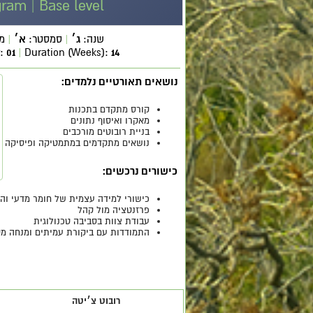
gram | Base level
שנה:
ג׳
|
סמסטר:
א׳
|
מ
r:
01
|
Duration (Weeks):
14
נושאים תאורטיים נלמדים:
קורס מתקדם בתכנות
מאקרו ואיסוף נתונים
בניית רובוטים מורכבים
נושאים מתקדמים במתמטיקה ופיסיקה
כישורים נרכשים:
כישורי למידה עצמית של חומר מדעי וה
פרזנטציה מול קהל
עבודת צוות בסביבה טכנולוגית
התמודדות עם ביקורת עמיתים ומנחה מק
רובוט צ׳יטה