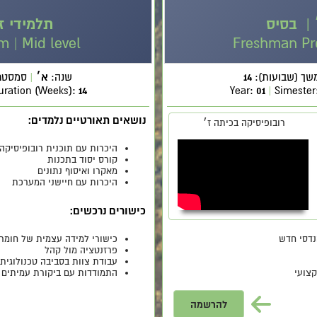
 | בסיס
תלמידי ז
 | Mid level
Freshman Pro
שך (שבועות):
14
שנה:
א׳
|
סמסטר
uration (Weeks):
14
Year:
01
|
Simester
נושאים תאורטיים נלמדים:
רובופיסיקה בכיתה ז׳
היכרות עם תוכנית רובופיסיקה
קורס יסוד בתכנות
מאקרו ואיסוף נתונים
היכרות עם חיישני המערכת
כישורים נרכשים:
נדסי חדש
כישורי למידה עצמית של חומר 
פרזנטציה מול קהל
עבודת צוות בסביבה טכנולוגית
צועי
התמודדות עם ביקורת עמיתים 
להרשמה