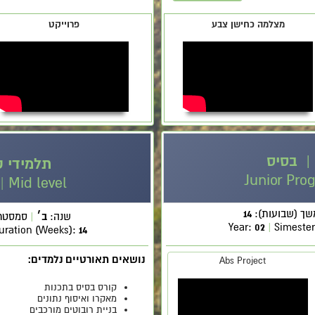
מצלמה כחישן צבע
פרוייקט
 | בסיס
תלמידי ט
Junior Pro
| Mid level
שך (שבועות):
14
שנה:
ב׳
|
סמסטר
Year:
02
|
Simeste
uration (Weeks):
14
נושאים תאורטיים נלמדים:
Abs Project
קורס בסיס בתכנות
מאקרו ואיסוף נתונים
בניית רובוטים מורכבים