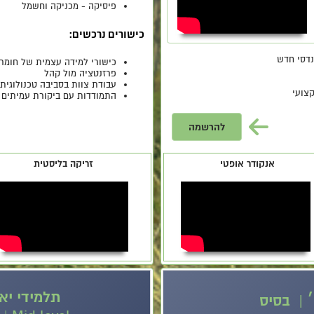
פיסיקה - מכניקה וחשמל
כישורים נרכשים:
נדסי חדש
כישורי למידה עצמית של חומר 
פרזנטציה מול קהל
עבודת צוות בסביבה טכנולוגית
צועי
התמודדות עם ביקורת עמיתים 
להרשמה
אנקודר אופטי
זריקה בליסטית
תלמידי יא׳
׳ | בסיס