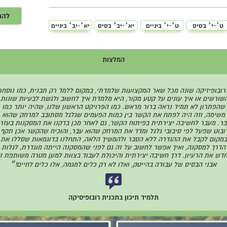
להר
ט׳-י׳ בסיס
ט׳-י׳ ביניים
יא׳-יב׳ בסיס
יא׳-יב׳ ביניים
המלצות
רובופיזיקה שונה מכל שאר המקצועות שלמדתי, במקום ללמד רק תבנית, כמו נוסחת
שורשים או איך עונים על קטע מקור, היא מלמדת איך לחשוב ולגשת לבעיות שונות,
שהפתרון לא תמיד נראה ברור מראש. כמו הפרויקט הראשון שלנו, שהיה יותר כמו
משימה, וזה היה לפתח את הקשר בין כמות הפעמים שגלגל מסתובב למרחק שהוא
בר. מעבר לחשיבה יצירתית בפיתוח הקשר, גם לאחר מכן בדקנו את המסקנות בעזר
ובוט שפעל לפי סיבובי גלגל ומדד את המרחק שהוא עבר, והוכיח שהקשר אכן תקף.
במקום לקבל את ההגדרה ללא הסבר ולהמשיך הלאה, התחלנו בדוגמאות שסללו את
הדרך למסקנה, ואיך אפשר לחשוב על זה גם לפני שהמסקנה הייתה מוגדרת, לגלות
דש את הרעיון. דרך חשיבה יצירתית והיכולת לעבוד בצוות למען מטרה משותפת ז
אבני הבסיס של עבודה בהייטק, ואלו לא רק כלים למגמה, אלו כלים לחיים!״
תלמיד תיכון בתכנית רובופיסיקה