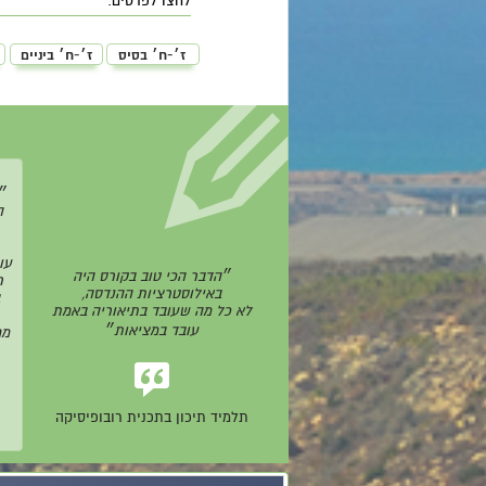
לחצו לפרטים:
ז׳-ח׳ בסיס
ז׳-ח׳ ביניים
״
ה
עו
״הדבר הכי טוב בקורס היה
ר
באילוסטרציות ההנדסה,
לא כל מה שעובד בתיאוריה באמת
עובד במציאות״
מח
תלמיד תיכון בתכנית רובופיסיקה