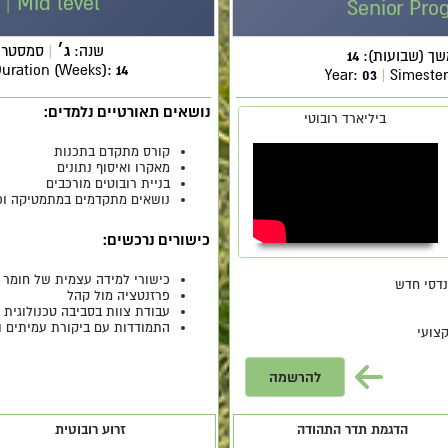
| Mid level
Senior Pro
שנה:
ג
׳
|
סמסטר:
שך (שבועות):
14
uration (Weeks):
14
Year:
03
|
Simeste
נושאים תאורטיים נלמדים:
ביליארד רובוטי
קורס מתקדם בתכנות
מאקרו ואיסוף נתונים
בניית רובוטים מורכבים
נושאים מתקדמים במתמטיקה ופ
כישורים נרכשים:
כישורי למידה עצמית של חומר 
נדסי חדש
פרזנטציה מול קהל
עבודת צוות בסביבה טכנולוגית
התמודדות עם ביקורת עמיתים ו
צועי
להרשמה
הדגמת תדר התהודה
זרוע רובוטית