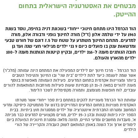
מבטחים את האסטרטגיה הישראלית בתחום
ההייטק.
הוד הכרמל הינו מתחם חינוכי ייחודי בשכונת דניה בחיפה, נוסד בשנת
1963 על ידי שלמה אלון (ז"ל) מורה לחינוך גופני ודבורה אלון, מורה
למדעים. מתחם החינוך משתרע על שטח של 7.5 דונם של חורש טבעי
ומדשאות ענק בו פועלים כיום 9 גני ילדים מגילאי חצי שנה ועד גן
חובה הנותנים מענה ל-216 ילדים, ובקיץ קיטנות הנותנות מענה ל-100
ילדים מהארץ והעולם.
הוד הכרמל - מרכז חינוך יום לילדים המפעילה את המתחם הינה עמותה (מלכ"ר)
אשר שמה לעצמה כיעד לתת לילדים "בית שני" ובו החינוך והטיפול הטובים
ביותר ומצויינות אקדמית בתחום המדעים. פעילות העמותה מאפשרת בנוסף
מענה להורים במאה ה-21 הן מבחינת שעות פעילות מורחבות המותאמות להורים
עובדים, לוח חופשות מצומצם, ותמורה מקסימלית לשכר הלימוד.
עמותת הוד הכרמל מעוניינת להקים במתחם בית ספר ייחודי אשר מטרתו
האקדמית מצוינות בתחום המדעים המדוייקים בדגש על מתמטיקה פיסיקה ומדעי
המחשב ומטרתו החברתית אינטגרציה של ילדים ממסגרות חוץ ביתיות. בבית
הספר יהיו כיתות קטנות ובהן כ-25 ילדים, מורים מקצועיים למדעים כבר מכיתה
א', מעבדות מחשבים ומדעי החיים, תזונה מלאה ומסגרת חינוכית הפועלת ביום
לימודים ארוך וכל השנה באופן המותאם לשוק העבודה והקריירה של הורי
הילדים.