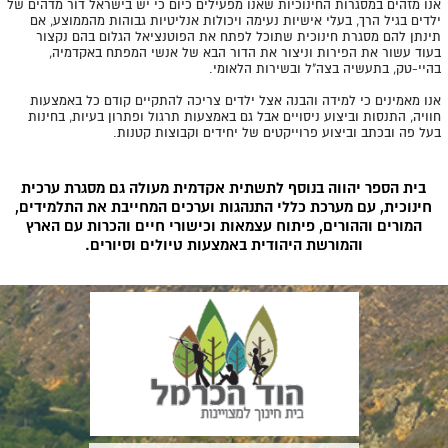
אנו מזהים במסגרות החינוכיות שאנו מפעילים כיום כי יש בישראל דור מדהים של
ילדים בגיל הרך, בעלי אישיות נעימה ויכולות אנליטיות גבוהות מהממוצע, אם
תינתן להם מסגרת חינוכית שתוכל לפתח את הפוטנציאל הגלום בהם נקצור
בעוד עשור את הפירות וניצור את הדור הבא של אנשי המפתח באקדמיה,
בהיי-טק, בתעשיה בצה"ל ובשירות הלאומי.
אנו מאמינים כי למידה והבנה אצל ילדים צריכה להתקיים קודם כל באמצעות
חוויה, התנסות וביצוע ניסויים אבל גם באמצעות תרגול ופתרון בעיות, בחינות
בעל פה ובכתב וביצוע פרוייקטים של יחידים וקבוצות קטנות.
בית הספר יהווה בנוסף לתשתית אקדמית מעולה גם מסגרת ערכית
חינוכית, עם מערכת כללי התנהגות וערכים המחייבת את התלמידים,
המורים וההורים, פיתוח עצמאות וכישורי חיים והכרות עם הארץ
והמורשת היהודית באמצעות טיולים וסיורים.