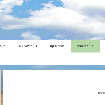
בי״ס לשחיה
רובופיסיקה
בי״ס למצוינות
מאמר